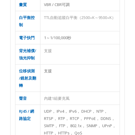
畫質
VBR / CBR可調
白平衡控
TTL自動追蹤白平衡（2500∘K～9500∘K）
制
電子快門
1～1/100,000秒
背光補償/
支援
強光抑制
位移偵測
支援
/鏡射及翻
轉
聲音
內建1組麥克風
RJ45 /
網
UDP， IPv4， IPv6， DHCP， NTP，
路協定
RTSP， RTP， RTCP， PPPoE， DDNS，
SMTP， FTP， 802.1x， SNMP， UPnP，
HTTP， HTTPs， QoS