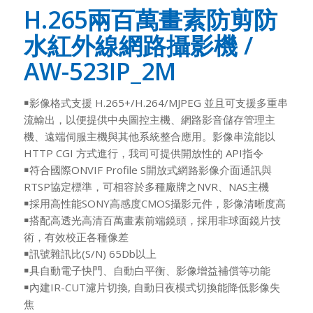
H.265兩百萬畫素防剪防
水紅外線網路攝影機 /
AW-523IP_2M
￭影像格式支援 H.265+/H.264/MJPEG 並且可支援多重串
流輸出，以便提供中央圖控主機、網路影音儲存管理主
機、遠端伺服主機與其他系統整合應用。影像串流能以
HTTP CGI 方式進行，我司可提供開放性的 API指令
￭符合國際ONVIF Profile S開放式網路影像介面通訊與
RTSP協定標準，可相容於多種廠牌之NVR、NAS主機
￭採用高性能SONY高感度CMOS攝影元件，影像清晰度高
￭搭配高透光高清百萬畫素前端鏡頭，採用非球面鏡片技
術，有效校正各種像差
￭訊號雜訊比(S/N) 65Db以上
￭具自動電子快門、自動白平衡、影像增益補償等功能
￭內建IR-CUT濾片切換, 自動日夜模式切換能降低影像失
焦