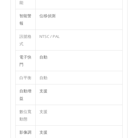
能
智能警
位移偵測
報
訊號格
NTSC / PAL
式
電子快
自動
門
白平衡
自動
自動增
支援
益
數位寬
支援
動態
影像調
支援