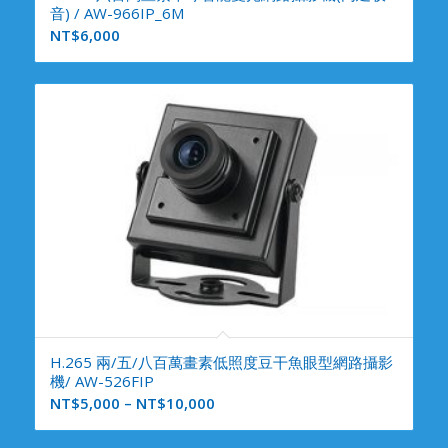
音) / AW-966IP_6M
NT$
6,000
H.265 兩/五/八百萬畫素低照度豆干魚眼型網路攝影
機/ AW-526FIP
NT$
5,000
–
NT$
10,000