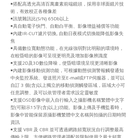
￭搭配高透光高清百萬畫素前端鏡頭，採用非球面鏡片技
術，有效校正各種像差
￭訊號雜訊比(S/N) 65Db以上
￭具自動電子快門、自動白平衡、影像增益補償等功能
￭內建IR-CUT濾片切換, 自動日夜模式切換能降低影像失
焦
￭具備數位寬動態功能，在光線強弱對比明顯的環境時，
在較昏暗的影像可呈現更明亮及增加影像辨識度
￭支援2D及3D數位降噪，使昏暗環境呈現更清晰影像
￭內建影像移動偵測功能，可根據動態偵測警報觸發通知
中央監控系統、發送照片至E-mail或FTP伺服器，並可以
自訂 3 個(含)以上獨立的移動偵測觸發區域，區域大小可
任意調整、及可以依管理者需求設定靈敏度
￭支援OSD影像中嵌入自行輸入之攝影機名稱繁體中文字
型(可顯示15字(含)以上)功能。影像上傳及手機監看時，
影像中皆能保留原攝影機繁體中文名稱與拍攝的日期時間
資訊
￭支援 VBR 及 CBR 並可透過網路頻寬狀況自行調整最高
傳輸上限，方便網路管理者調配並限制使用之最大頻寬