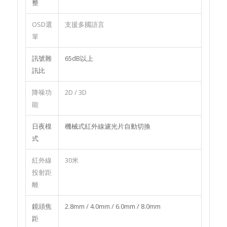
整
OSD選
支援多國語言
單
訊號雜
65dB以上
訊比
降噪功
2D / 3D
能
日夜模
機械式紅外線濾光片自動切換
式
紅外線
30米
投射距
離
鏡頭焦
2.8mm / 4.0mm / 6.0mm / 8.0mm
距