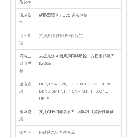
路儲存
遠端監
網路瀏覽器 / CMS 遠端控制
控
用戶管
支援多階層管理權限設定
理
同時上
支援最多 4 個用戶同時監控；支援多碼流即
線用戶
時傳輸
數
通信協
UDP, IPv4, IPv6, DHCP, NTP, RTSP, PPPoE,
議
DDNS, SMTP, FTP, SNMP,HTTP, 802.1x,
UPnP
相容協
支援ONVIF國際標準，相容性及整合性最佳
議
收音功
內建防水收音麥克風