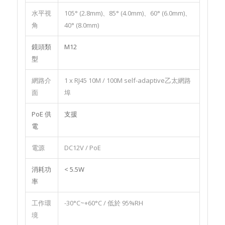
水平視
105° (2.8mm)、85° (4.0mm)、60° (6.0mm)、
角
40° (8.0mm)
鏡頭類
M12
型
網路介
1 x RJ45 10M / 100M self-adaptive乙太網路
面
埠
PoE 供
支援
電
電源
DC12V / PoE
消耗功
< 5.5W
率
工作環
-30°C~+60°C / 低於 95%RH
境