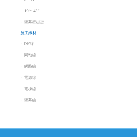
19″~ 43″
螢幕壁掛架
施工線材
DIY線
同軸線
網路線
電源線
電梯線
螢幕線