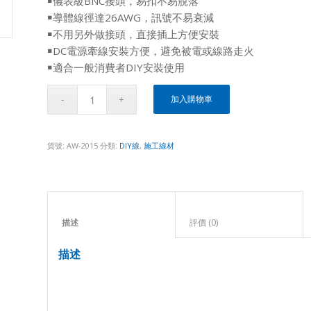
￭儀表級BNC接頭，易扣不易脫落
￭導體線徑達26AWG，訊號不易衰減
￭不用另外做接頭，直接插上方便安裝
￭DC電源牽線安裝方便，避免被電或線路走火
￭適合一般消費者DIY安裝使用
加入購物車
貨號:
AW-2015
分類:
DIY線
,
施工線材
描述					
評價 (0)					
描述