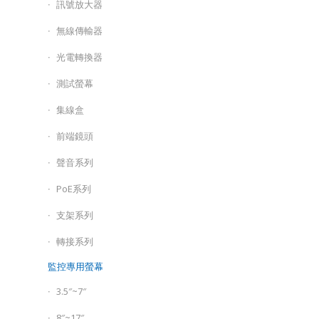
訊號放大器
無線傳輸器
光電轉換器
測試螢幕
集線盒
前端鏡頭
聲音系列
PoE系列
支架系列
轉接系列
監控專用螢幕
3.5″~7″
8″~17″