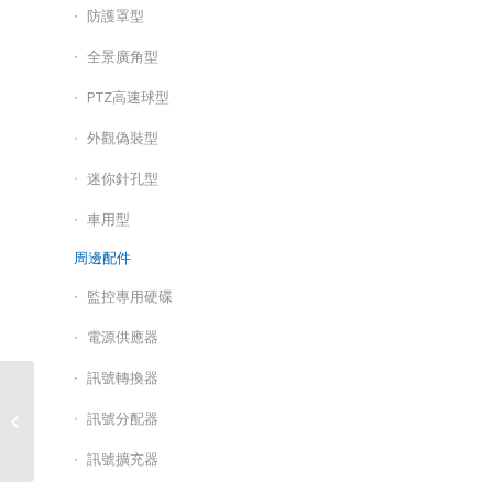
防護罩型
全景廣角型
PTZ高速球型
外觀偽裝型
迷你針孔型
車用型
周邊配件
監控專用硬碟
電源供應器
訊號轉換器
同軸高清百萬畫素監視
訊號分配器
系統D.I.Y高畫質抗干擾
懶人線-50米 /...
訊號擴充器