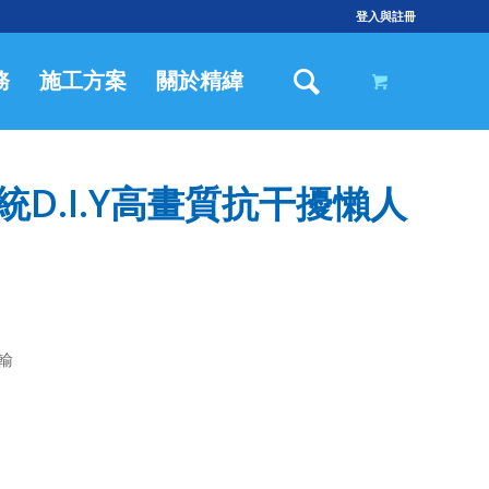
登入與註冊
務
施工方案
關於精緯
D.I.Y高畫質抗干擾懶人
傳輸