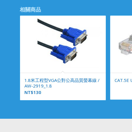
相關商品
1.8米工程型VGA公對公高品質螢幕線 /
CAT.5E
AW-2919_1.8
NT$
130