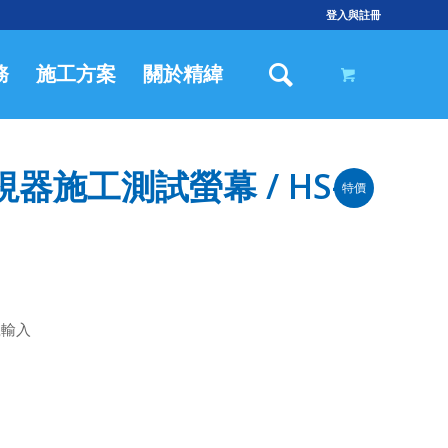
登入與註冊
務
施工方案
關於精緯
7吋監視器施工測試螢幕 / HS-
特價
訊號輸入