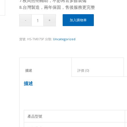
7.夜間照明輔助，不必再背多餘裝備
8.台灣製造，兩年保固，售後服務更完整
加入購物車
貨號:
HS-TM075P
分類:
Uncategorized
描述					
評價 (0)					
描述
產品型號