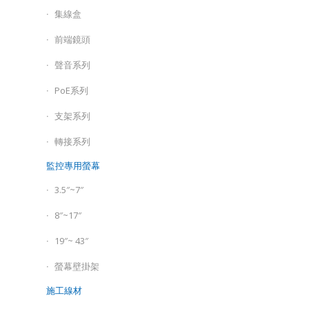
集線盒
前端鏡頭
聲音系列
PoE系列
支架系列
轉接系列
監控專用螢幕
3.5″~7″
8″~17″
19″~ 43″
螢幕壁掛架
施工線材