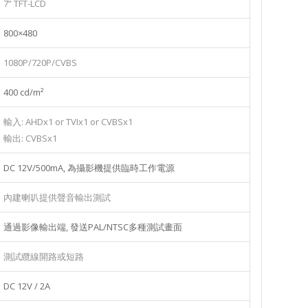
7” TFT-LCD
800×480
1080P/720P/CVBS
400 cd/m²
輸入: AHDx1 or TVIx1 or CVBSx1
輸出: CVBSx1
DC 12V/500mA, 為攝影機提供臨時工作電源
內建喇叭提供聲音輸出測試
通過影像輸出端, 發送PAL/NTSC多種測試畫面
測試纜線開路或短路
DC 12V / 2A