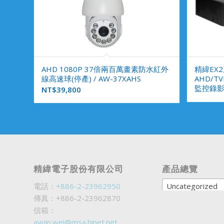
AHD 1080P 37倍兩百萬畫素防水紅外
精緯EX2
線高速球(停產) / AW-37XAHS
AHD/TV
監控錄影機
NT$
39,800
精緯電子股份有限公司
產品總覽
電話：
+886-2-23962950
Uncategorized
傳真：+886-2-23962870
信箱：
awjin.wei@msa.hinet.net