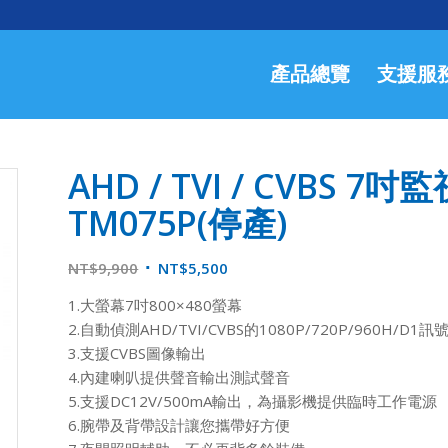
產品總覽
支援服
AHD / TVI / CVBS 
TM075P(停產)
NT$
9,900
NT$
5,500
1.大螢幕7吋800×480螢幕
2.自動偵測AHD/TVI/CVBS的1080P/720P/960H/D1
3.支援CVBS圖像輸出
4.內建喇叭提供聲音輸出測試聲音
5.支援DC12V/500mA輸出，為攝影機提供臨時工作電源
6.腕帶及背帶設計讓您攜帶好方便