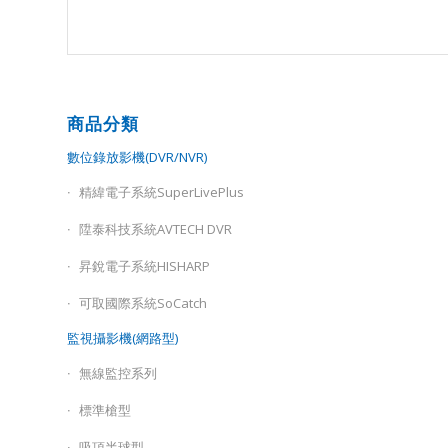
商品分類
數位錄放影機(DVR/NVR)
精緯電子系統SuperLivePlus
陞泰科技系統AVTECH DVR
昇銳電子系統HISHARP
可取國際系統SoCatch
監視攝影機(網路型)
無線監控系列
標準槍型
吸頂半球型