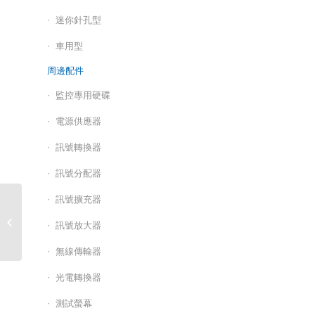
迷你針孔型
車用型
周邊配件
監控專用硬碟
電源供應器
訊號轉換器
訊號分配器
訊號擴充器
HI SHARP-32CH 混合式
五百萬多合一數位錄放
訊號放大器
影機 / HS-HA3380(已...
無線傳輸器
光電轉換器
測試螢幕