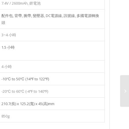
7.4V / 2600mAh, 鋰電池
配件包, 背帶, 腕帶, 變壓器, DC電源線, 訊號線, 多國電源轉換
頭
3~4 小時
1.5 小時
4 小時
-10℃ to 50℃ (14℉ to 122℉)
-20℃ to 60℃ (-4℉ to 140℉)
210.7(長) x 125.2(寬) x 45(高)mm
850g