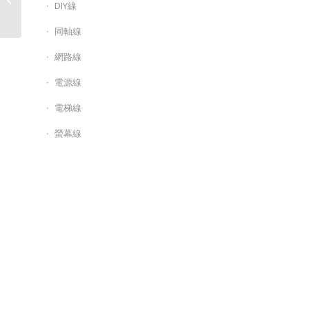
DIY線
位錄放影機DVR(4音1硬
碟)...
同軸線
網路線
電源線
電梯線
螢幕線