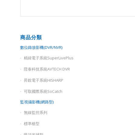
商品分類
數位錄放影機(DVR/NVR)
精緯電子系統SuperLivePlus
陞泰科技系統AVTECH DVR
昇銳電子系統HISHARP
可取國際系統SoCatch
監視攝影機(網路型)
無線監控系列
標準槍型
吸頂半球型