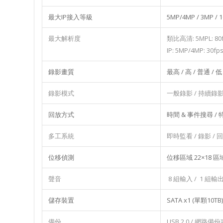
最大IP接入等級
5MP/4MP / 3MP 
最大解析度
類比高清: 5MPL: 80fp
IP: 5MP/4MP: 30fps
錄影畫質
最高 / 高 / 普通 / 低
錄影模式
一般錄影 / 持續錄影 
回放方式
時間 & 事件搜尋 /
多工系統
即時監看 / 錄影 / 回
位移偵測
位移區域 22×18 
聲音
8 組輸入 / 1 組輸
儲存裝置
SATA x1 (單顆10TB
備份
USB 2.0 / 網路備