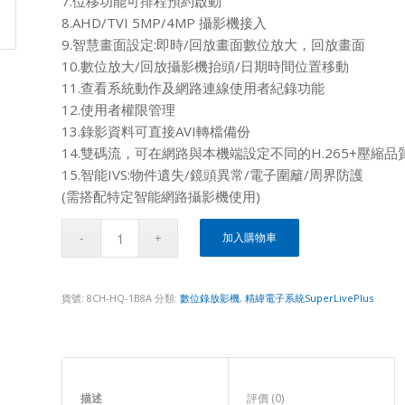
7.位移功能可排程預約啟動
8.AHD/TVI 5MP/4MP 攝影機接入
9.智慧畫面設定:即時/回放畫面數位放大，回放畫面
10.數位放大/回放攝影機抬頭/日期時間位置移動
11.查看系統動作及網路連線使用者紀錄功能
12.使用者權限管理
13.錄影資料可直接AVI轉檔備份
14.雙碼流，可在網路與本機端設定不同的H.265+壓縮
15.智能IVS:物件遺失/鏡頭異常/電子圍籬/周界防護
(需搭配特定智能網路攝影機使用)
加入購物車
貨號:
8CH-HQ-1B8A
分類:
數位錄放影機
,
精緯電子系統SuperLivePlus
描述					
評價 (0)					