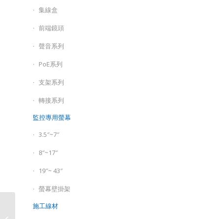
集線盒
前端鏡頭
聲音系列
PoE系列
支架系列
轉接系列
監控專用螢幕
3.5″~7″
8″~17″
19″~ 43″
螢幕壁掛架
同軸+網路型 Superlive
施工線材
Plus H.265 5MP 4CH數