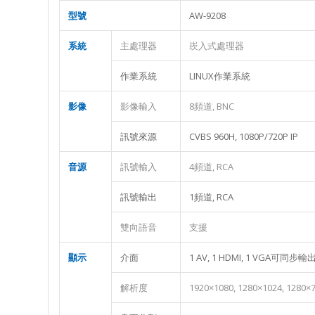
型號
AW-9208
系統
主處理器
崁入式處理器
作業系統
LINUX作業系統
影像
影像輸入
8頻道, BNC
訊號來源
CVBS 960H, 1080P/720P IP
音源
訊號輸入
4頻道, RCA
訊號輸出
1頻道, RCA
雙向語音
支援
顯示
介面
1 AV, 1 HDMI, 1 VGA可同步輸
解析度
1920×1080, 1280×1024, 1280×