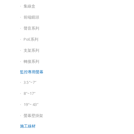
集線盒
前端鏡頭
聲音系列
PoE系列
支架系列
轉接系列
監控專用螢幕
3.5″~7″
8″~17″
19″~ 43″
螢幕壁掛架
施工線材