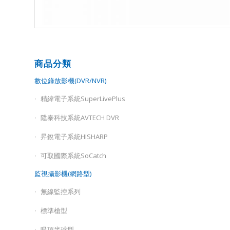
商品分類
數位錄放影機(DVR/NVR)
精緯電子系統SuperLivePlus
陞泰科技系統AVTECH DVR
昇銳電子系統HISHARP
可取國際系統SoCatch
監視攝影機(網路型)
無線監控系列
標準槍型
吸頂半球型