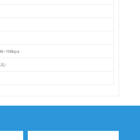
 86~106kpa
×高)