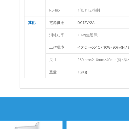
RS485
1個, PTZ 控制
其他
電源供應
DC12V/2A
消耗功率
10W(無硬碟)
工作環境
-10°C ~+55°C / 10%~90%RH /
尺寸
260mm×210mm×40mm(寬×深
重量
1.2Kg