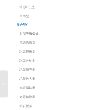
迷你針孔型
車用型
周邊配件
監控專用硬碟
電源供應器
訊號轉換器
訊號分配器
訊號擴充器
精緯-4CH CVBS 960H數
訊號放大器
位錄放影機(4音1硬碟)
無線傳輸器
(停產) / AW-9204
光電轉換器
測試螢幕