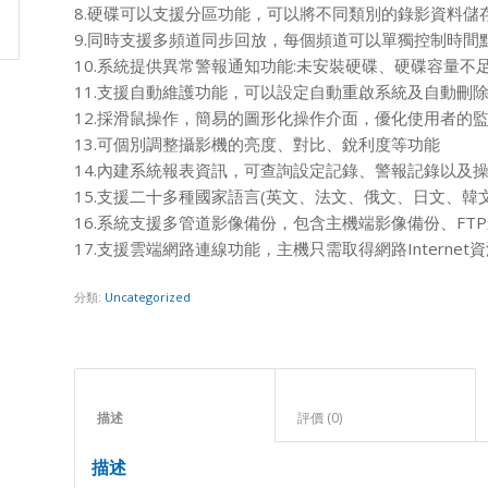
8.硬碟可以支援分區功能，可以將不同類別的錄影資料儲
9.同時支援多頻道同步回放，每個頻道可以單獨控制時間
10.系統提供異常警報通知功能:未安裝硬碟、硬碟容量不
11.支援自動維護功能，可以設定自動重啟系統及自動刪
12.採滑鼠操作，簡易的圖形化操作介面，優化使用者的
13.可個別調整攝影機的亮度、對比、銳利度等功能
14.內建系統報表資訊，可查詢設定記錄、警報記錄以及
15.支援二十多種國家語言(英文、法文、俄文、日文、韓文
16.系統支援多管道影像備份，包含主機端影像備份、FT
17.支援雲端網路連線功能，主機只需取得網路Internet
分類:
Uncategorized
描述					
評價 (0)					
描述