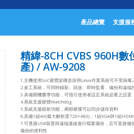
產品總覽
支援服
精緯-8CH CVBS 960
產) / AW-9208
1.主機使用SoC硬體架構並採用Linux作業系統可不受病毒
2.多工系統，可同時錄影、回放、即時監看、備份和遠端
3.具備開機響導功能，可指引使用者設定系統必要之設置
4.系統支援硬體Watchdog
5.系統支援鏡射功能，兩顆硬碟可以同步儲存資料
6.具備1組AV(最大解析度720×480)；1組VGA與1組HDM
7.可透過USB裝置與遠端連線進行檔案備份，且可直接備
備份的便利性