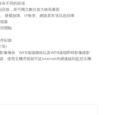
存在不同的區域
點回放，並可獨立數位放大檢視畫面
足、硬碟故障、IP衝突、網路異常等訊息回傳
除檔案
監控體驗
操作紀錄
等)
P影像備份、WEB遠端備份以及WEB遠端即時影像錄影
資源，使用主機序號就可從Internet外網連線到監控主機