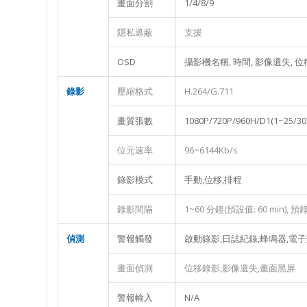
畫面分割
1/4/8/9
隱私遮蔽
支援
OSD
攝影機名稱, 時間, 影像遺失, 
錄影
壓縮格式
H.264/G.711
畫質張數
1080P/720P/960H/D1(1~25/30
位元速率
96~6144Kb/s
錄影模式
手動,位移,排程
錄影間隔
1~60 分鐘(預設值: 60 min), 預錄:
偵測
警報觸發
啟動錄影,日誌紀錄,蜂鳴器,電
畫面偵測
位移錄影,影像遺失,畫面黑屏
警報輸入
N/A