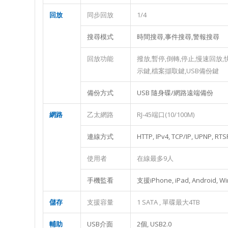
回放
同步回放
1/4
搜尋模式
時間搜尋,事件搜尋,警報搜尋
回放功能
撥放,暫停,倒轉,停止,慢速回放
示鍵,檔案擷取鍵,USB備份鍵
備份方式
USB 隨身碟/網路遠端備份
網路
乙太網路
RJ-45端口(10/100M)
連線方式
HTTP, IPv4, TCP/IP, UPNP, RTS
使用者
在線最多9人
手機監看
支援iPhone, iPad, Android, W
儲存
支援容量
1 SATA , 單碟最大4TB
輔助
USB介面
2個, USB2.0