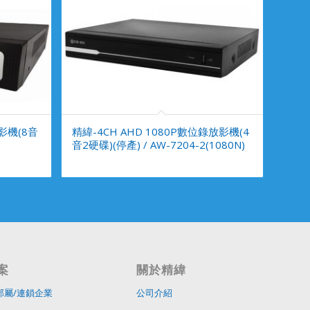
影機(8音
精緯-4CH AHD 1080P數位錄放影機(4
音2硬碟)(停產) / AW-7204-2(1080N)
案
關於精緯
部屬/連鎖企業
公司介紹