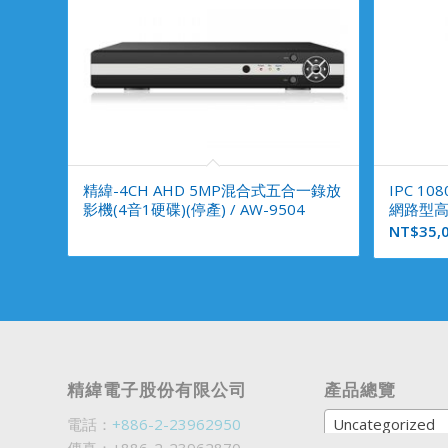
精緯-4CH AHD 5MP混合式五合一錄放
IPC 1
影機(4音1硬碟)(停產) / AW-9504
網路型高速
NT$
35,
精緯電子股份有限公司
產品總覽
電話：
+886-2-23962950
Uncategorized
傳真：+886-2-23962870