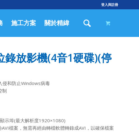
登入與註冊
務
施工方案
關於精緯
H數位錄放影機(4音1硬碟)(停
入侵和防止Windows病毒
控制
I顯示埠(最大解析度1920×1080)
份AVI檔案，無需再經由轉檔軟體轉錄成AVI，以確保檔案