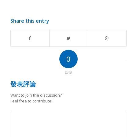
Share this entry
0
回復
發表評論
Want to join the discussion?
Feel free to contribute!