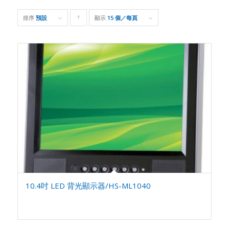
排序
預設
顯示
Click
15 個／每頁
to
order
products
ascending
10.4吋 LED 背光顯示器/HS-ML1040