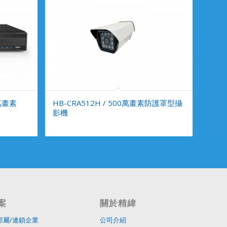
0萬畫素
HB-CRA512H / 500萬畫素防護罩型攝
影機
案
關於精緯
部屬/連鎖企業
公司介紹