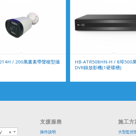
A214H / 200萬畫素帶聲槍型攝
HB-ATR508HN-H / 8埠50
DVR錄放影機(1硬碟槽)
支援服務
施工方
V
×
操作說明
大型監控