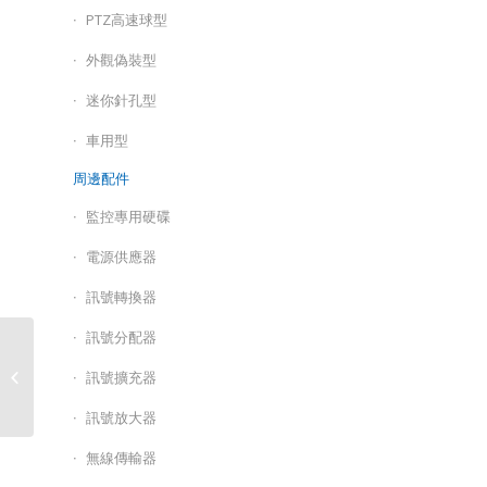
PTZ高速球型
外觀偽裝型
迷你針孔型
車用型
周邊配件
監控專用硬碟
電源供應器
訊號轉換器
訊號分配器
HB-TA160 / 200萬畫素
訊號擴充器
160°超廣角槍型攝影機
訊號放大器
無線傳輸器