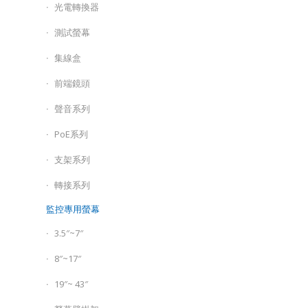
光電轉換器
測試螢幕
集線盒
前端鏡頭
聲音系列
PoE系列
支架系列
轉接系列
監控專用螢幕
3.5″~7″
8″~17″
19″~ 43″