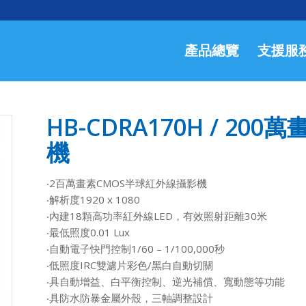
產品總覽
支援服
HB-CDRA170H / 20
機
‧2百萬畫素CMOS半球紅外線攝影機
‧解析度1920 x 1080
‧內建18顆高功率紅外線LED，有效照射距離30米
‧最低照度0.01 Lux
‧自動電子快門控制1/60 – 1/100,000秒
‧低照度IRC雙濾片彩色/黑白自動切關
‧具自動增益、白平衡控制、逆光補償、寬動態等功能
‧具防水防暴金屬外殼，三軸調整設計