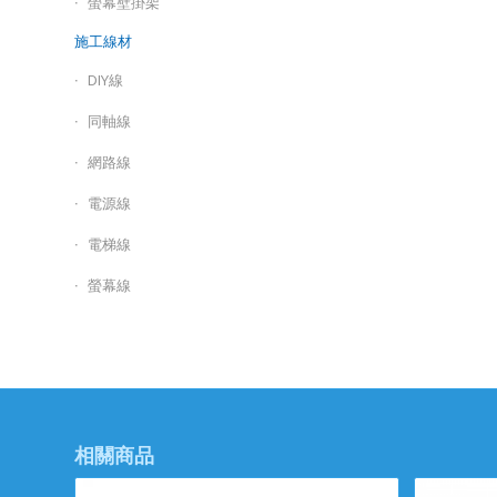
螢幕壁掛架
施工線材
DIY線
同軸線
網路線
電源線
電梯線
螢幕線
相關商品