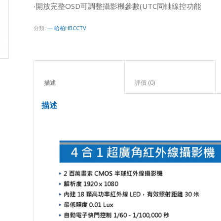
‧開放完整OSD可調整攝影機參數(UTC同軸線控功能
分類:
— 哈柏HBCCTV
描述					
評價 (0)					
描述