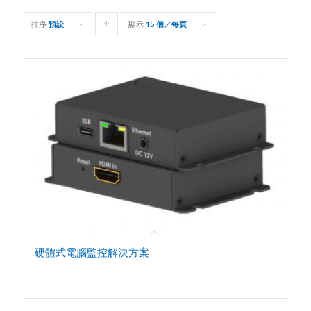
排序
預設
顯示
Click
15 個／每頁
to
order
products
ascending
硬體式電腦監控解決方案